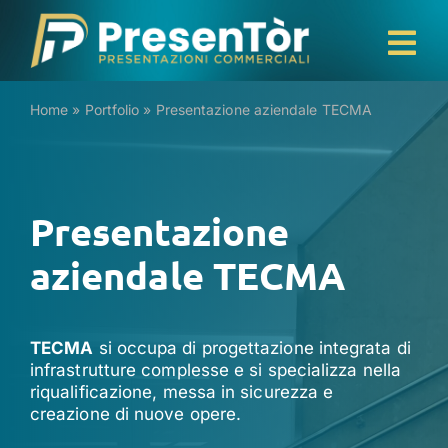
Salta
al
Tog
contenuto
Home
Nav
Home
»
Portfolio
»
Presentazione aziendale TECMA
Portfolio
Blog
Presentazione
Contatti
aziendale TECMA
TECMA
si occupa di progettazione integrata di
infrastrutture complesse e si specializza nella
riqualificazione, messa in sicurezza e
creazione di nuove opere.