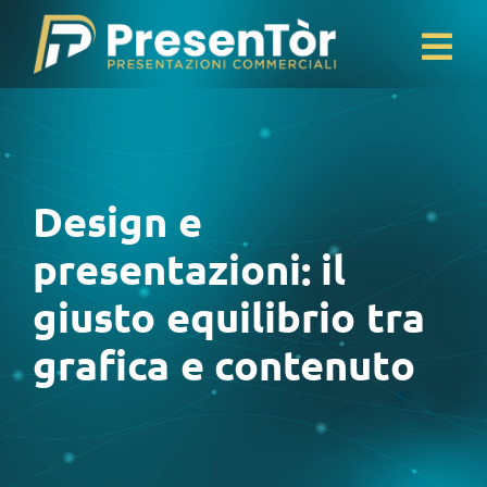
Salta
al
Tog
contenuto
Home
Nav
Portfolio
Blog
Design e
Contatti
presentazioni: il
giusto equilibrio tra
grafica e contenuto