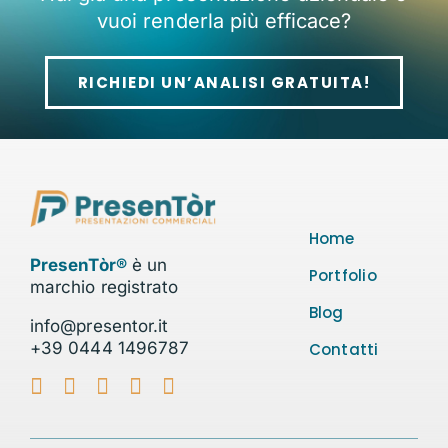
vuoi renderla più efficace?
RICHIEDI UN’ANALISI GRATUITA!
Home
PresenTòr®
è un
Portfolio
marchio registrato
Blog
info@presentor.it
+39 0444 1496787
Contatti